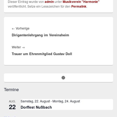
Dieser Eintrag wurde von
admin
unter
Musikverein "Harmonie"
veröffentlicht. Setze ein Lesezeichen für den
Permalink
.
Beitragsnavigation
Vorheriger
←
Vorherige
Dirigentenlehrgang im Vereinsheim
Beitrag:
Nächster
Weiter
→
Trauer um Ehrenmitglied Gustav Doll
Beitrag:
Primärer
Instagram
Seitenleisten-
Widgetbereich
Termine
Samstag, 22. August
-
Montag, 24. August
AUG.
22
Dorffest Nußbach