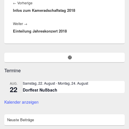
Vorheriger
←
Vorherige
Infos zum Kameradschaftstag 2018
Beitrag:
Nächster
Weiter
→
Einteilung Jahreskonzert 2018
Beitrag:
Primärer
Instagram
Seitenleisten-
Widgetbereich
Termine
Samstag, 22. August
-
Montag, 24. August
AUG.
22
Dorffest Nußbach
Kalender anzeigen
Neuste Beiträge