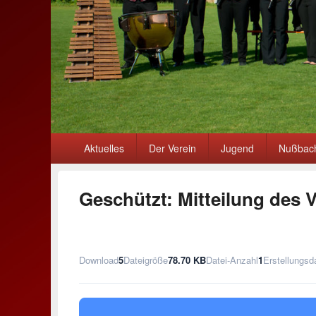
Primäres
Aktuelles
Der Verein
Jugend
Nußbach
Menü
Geschützt: Mitteilung des 
Download
5
Dateigröße
78.70 KB
Datei-Anzahl
1
Erstellungs