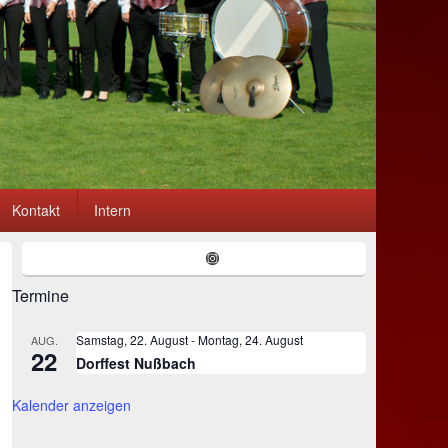
Kontakt
Intern
Primärer
Instagram
Seitenleisten-
Widgetbereich
Termine
Samstag, 22. August
-
Montag, 24. August
AUG.
22
Dorffest Nußbach
Kalender anzeigen