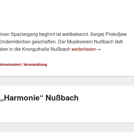
einen Spaziergang beginnt ist weltbekannt. Sergej Prokofjew
s Kindermärchen geschaffen. Der Musikverein Nußbach lädt
Peter und der Wolf
ober in die Kronguthalle Nußbach
weiterlesen
→
ahreskonzert
,
Veranstaltung
n „Harmonie“ Nußbach