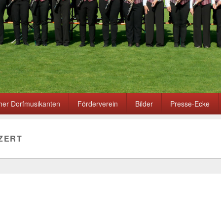
er Dorfmusikanten
Förderverein
Bilder
Presse-Ecke
ZERT