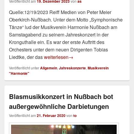
Veröffentlicht am
19. Dezember 2023
von
as
Quelle:12/19/2023 Reiff Medien von Peter Meier
Oberkirch-Nußbach. Unter dem Motto „Symphonische
Tänze“ lud der Musikverein Harmonie Nußbach am
Samstagabend zu seinem Jahreskonzert in der
Kronguthalle ein. Es war der erste Auftritt des
Orchesters unter dem neuen Dirigenten Tobias
Mitreißendes Jahreskonzert
Liedtke, der das
weiterlesen
→
Veröffentlicht unter
Allgemein
,
Jahreskonzerte
,
Musikverein
"Harmonie"
Blasmusikkonzert in Nußbach bot
außergewöhnliche Darbietungen
Veröffentlicht am
21. Februar 2020
von
to