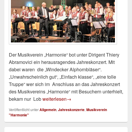
Der Musikverein „Harmonie“ bot unter Dirigent Thiery
Abramovici ein herausragendes Jahreskonzert. Mit
dabei waren die „Windecker Alphornbläser“.
„Unwahrscheinlich gut“, „Einfach klasse“, „eine tolle
Truppe“ wer sich im Anschluss an das Jahreskonzert
des Musikvereins „Harmonie“ mit Besuchern unterhielt,
Blasmusikkonzert in Nußbach bot außerge
bekam nur Lob
weiterlesen
→
Veröffentlicht unter
Allgemein
,
Jahreskonzerte
,
Musikverein
"Harmonie"