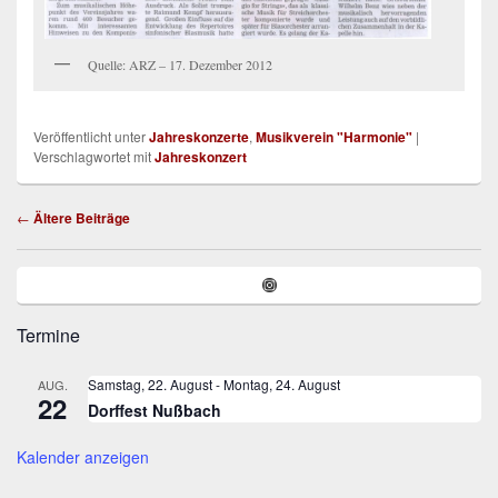
Quelle: ARZ – 17. Dezember 2012
Veröffentlicht unter
Jahreskonzerte
,
Musikverein "Harmonie"
|
Verschlagwortet mit
Jahreskonzert
Beitragsnavigation
←
Ältere Beiträge
Primärer
Instagram
Seitenleisten-
Widgetbereich
Termine
Samstag, 22. August
-
Montag, 24. August
AUG.
22
Dorffest Nußbach
Kalender anzeigen