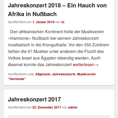
Jahreskonzert 2018 – Ein Hauch von
Afrika in Nußbach
Veröffentlicht am
1. Januar 2019
von
to
Den afrikanischen Kontinent holte der Musikverein
»Harmonie« Nußbach bei seinem Jahreskonzert
musikalisch in die Kronguthalle. Vor den 350 Zuhörern
ließen die 57 Musiker unter anderem die Flucht des
Volkes Israel aus Ägypten lebendig werden. Auch
Jahreskonzert 2018 – E
diesmal konnte das Jahreskonzert
weiterlesen
→
Veröffentlicht unter
Allgemein
,
Jahreskonzerte
,
Musikverein
"Harmonie"
Jahreskonzert 2017
Veröffentlicht am
22. Dezember 2017
von
admin